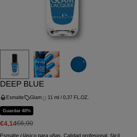
DEEP BLUE
Esmalte
Glam
11 ml / 0,37 FL.OZ.
Guardar
40%
€6,90
€4,14
Precio
Precio
Hacer una pregunta
Esmalte clásico para uñas. Calidad profesional, fácil