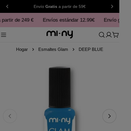
saltar
Envío
Gratis
a partir de 59€
al
partir de 249 €
contenido
Envíos estándar 12.99€
Envío gratuito
Carro
Hogar
Esmaltes Glam
DEEP BLUE
Saltar
a
información
del
producto
Abrir medios 0 en modal
Abr