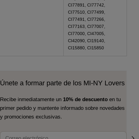
CI77891, CI77742,
CI77510, CI77499,
CI77491, CI77266,
CI77163, CI77007,
CI77000, CI47005,
CI42090, CI19140,
CI15880, CI15850
Únete a formar parte de los MI-NY Lovers
Recibe inmediatamente un
10% de descuento
en tu
primer pedido y mantente informado sobre novedades
y promociones exclusivas.
Correo