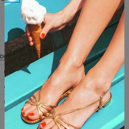
Características
Datos técnicos
Produttore
:
MI-NY Srl
Contenuto
:
11 ml / 0,37 FL.OZ.
Pao
:
24M
Butyl Acetate, Ethyl
Acetate, Nitrocellulose,