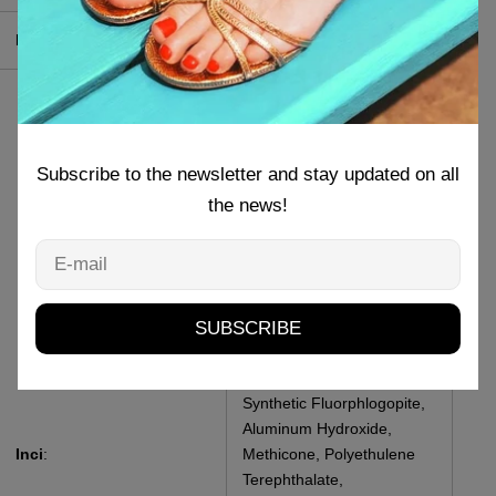
Pao
:
24M
Butyl Acetate, Ethyl
Acetate, Nitrocellulose,
Adipic Acid/Neopentyl
Subscribe to the newsletter and stay updated on all
Glycol/Trimellitic Anhydride
Copolymer, Acrylates
the news!
Copolymer, Stearalkonium
Bentonite, Silica, N-Butyl
E-
Alcohol, Benzophenone-1
mail
May contain: Mica, Tin
Oxide, Calcium Aluminum
SUBSCRIBE
Borosilicate, Calcium
Sodium Borosilicate,
Synthetic Fluorphlogopite,
Aluminum Hydroxide,
Inci
:
Methicone, Polyethulene
Terephthalate,