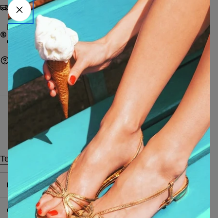
Pay with cards, Paypal, Satispay, bank transfer or
on delivery
Betaal met kaart, Paypal, Satispay, overschrijving of
contant bij aflevering
Een vraag stellen
Characteristics
Technical data
Produttore
:
MI-NY Srl
Contenuto
:
11 ml / 0,37 FL.OZ.