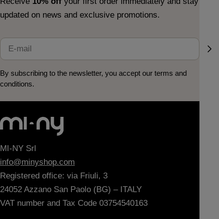
Receive
10% off
your first order immediately and stay
updated on news and exclusive promotions.
E-
mail
By subscribing to the newsletter, you accept our terms and
conditions.
MI-NY Srl
info@minyshop.com
Registered office: via Friuli, 3
24052 Azzano San Paolo (BG) – ITALY
VAT number and Tax Code 03754540163