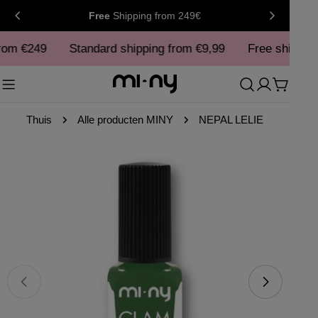
Doorgaan
Free
Shipping
from 249€
naar
rom €249
artikel
Standard shipping from €9,99
Free shipping
Winke
Thuis
Alle producten MINY
NEPAL LELIE
Ga
naar
productinformatie
Open media 0 in modaal
Ope