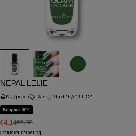
NEPAL LELIE
Nail polish
Glam
11 ml / 0,37 FL.OZ.
Bespaar
40%
€6,90
€4,14
Verkoopprijs
Normale
Inclusief belasting.