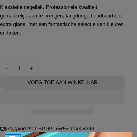
prijs
Klassieke nagellak. Professionele kwaliteit,
Een vraag stellen
gemakkelijk aan te brengen, langdurige houdbaarheid,
Uw
extra glans, met een fantastische selectie van kleuren
naam
en tinten.
Jouw
email
Jouw
telefoon
Hoeveelheid
Jouw
AANTAL VERLAGEN VOOR NEPAL LELIE
VERHOOG HET AANTAL VOOR NEPAL L
bericht
VOEG TOE AAN WINKELKAR
De met * gemarkeerde velden zijn verplicht.
STUUR VRAAG
Shipping from €9,99 | FREE from €249