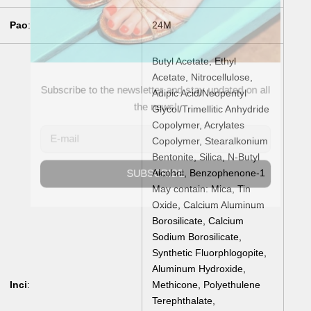
Pao
:
24M
Butyl Acetate, Ethyl
Acetate, Nitrocellulose,
Adipic Acid/Neopentyl
Subscribe to the newsletter and stay updated on all
Glycol/Trimellitic Anhydride
Copolymer, Acrylates
the news!
Copolymer, Stearalkonium
Bentonite, Silica, N-Butyl
E-
Alcohol, Benzophenone-1
mail
May contain: Mica, Tin
Oxide, Calcium Aluminum
SUBSCRIBE
Borosilicate, Calcium
Sodium Borosilicate,
Synthetic Fluorphlogopite,
Aluminum Hydroxide,
Inci
:
Methicone, Polyethulene
Terephthalate,