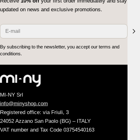
Receive
10% off
your first order immediately and stay
updated on news and exclusive promotions.
E-
mail
By subscribing to the newsletter, you accept our terms and
conditions.
MI-NY Srl
info@minyshop.com
Registered office: via Friuli, 3
24052 Azzano San Paolo (BG) – ITALY
VAT number and Tax Code 03754540163