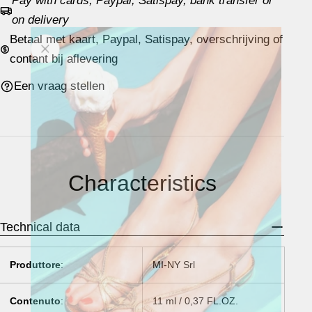
Pay with cards, Paypal, Satispay, bank transfer or
on delivery
Betaal met kaart, Paypal, Satispay, overschrijving of
contant bij aflevering
Een vraag stellen
Characteristics
Technical data
Produttore
:
MI-NY Srl
Contenuto
:
11 ml / 0,37 FL.OZ.