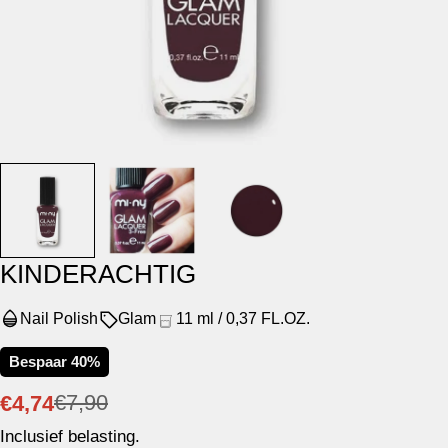
KINDERACHTIG
Nail Polish
Glam
11 ml / 0,37 FL.OZ.
Bespaar
40%
€7,90
€4,74
Verkoopprijs
Normale
Inclusief belasting.