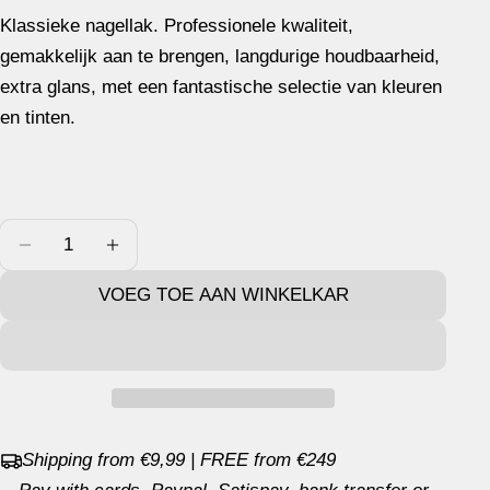
prijs
Klassieke nagellak. Professionele kwaliteit,
Een vraag stellen
gemakkelijk aan te brengen, langdurige houdbaarheid,
Uw
extra glans, met een fantastische selectie van kleuren
naam
en tinten.
Jouw
email
Jouw
telefoon
Hoeveelheid
Jouw
AANTAL VERLAGEN VOOR KINDERACHTIG
VERHOOG HET AANTAL VOOR KINDER
bericht
VOEG TOE AAN WINKELKAR
De met * gemarkeerde velden zijn verplicht.
STUUR VRAAG
Shipping from €9,99 | FREE from €249