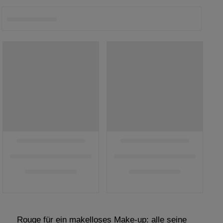
g
:
Rouge für ein makelloses Make-up: alle seine