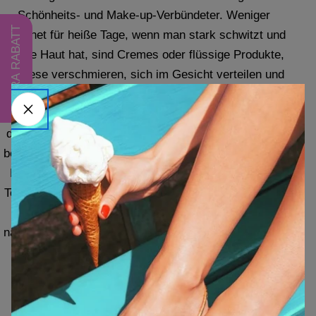
Schönheits- und Make-up-Verbündeter. Weniger
EXTRA RABATT
geeignet für heiße Tage, wenn man stark schwitzt und
fettige Haut hat, sind Cremes oder flüssige Produkte,
da diese verschmieren, sich im Gesicht verteilen und
die Haut nicht richtig atmen lassen könnten. Es gibt
auch Rouge in Stiftform, flüssig oder als Mousse, aber
das kompakte Puderblush bleibt das beste und auch
bei Make-up-Artists weltweit am beliebtesten. Unsere
Puderrouges easy blush haben zudem eine seidige
Textur, die sich mit dem Teint verbindet und leicht ist,
ideal zum Verblenden auf den Wangen, um den
natürlichen Farbton zu betonen und die Gesichtszüge
hervorzuheben.
Wie man Rouge aufträgt
Rouge für ein makelloses Make-up aufzutragen ist
wirklich einfach und, wie gesagt, wird dir große